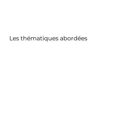
Les thématiques abordées
Les bases du
management
La "fiche de poste" du
collaborateur manager
Manager efficacement
Les leviers de motivation
Comment gérer les
jeunes générations